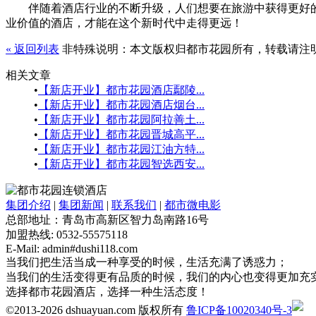
伴随着酒店行业的不断升级，人们想要在旅游中获得更好
业价值的酒店，才能在这个新时代中走得更远！
« 返回列表
非特殊说明：本文版权归都市花园所有，转载请注
相关文章
•
【新店开业】都市花园酒店鄢陵...
•
【新店开业】都市花园酒店烟台...
•
【新店开业】都市花园阿拉善土...
•
【新店开业】都市花园晋城高平...
•
【新店开业】都市花园江油方特...
•
【新店开业】都市花园智选西安...
集团介绍
|
集团新闻
|
联系我们
|
都市微电影
总部地址：青岛市高新区智力岛南路16号
加盟热线: 0532-55575118
E-Mail: admin#dushi118.com
当我们把生活当成一种享受的时候，生活充满了诱惑力；
当我们的生活变得更有品质的时候，我们的内心也变得更加充
选择都市花园酒店，选择一种生活态度！
鲁
©2013-2026 dshuayuan.com 版权所有
鲁ICP备10020340号-3